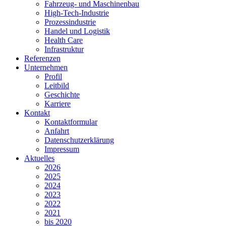
Fahrzeug- und Maschinenbau
High-Tech-Industrie
Prozessindustrie
Handel und Logistik
Health Care
Infrastruktur
Referenzen
Unternehmen
Profil
Leitbild
Geschichte
Karriere
Kontakt
Kontaktformular
Anfahrt
Datenschutzerklärung
Impressum
Aktuelles
2026
2025
2024
2023
2022
2021
bis 2020