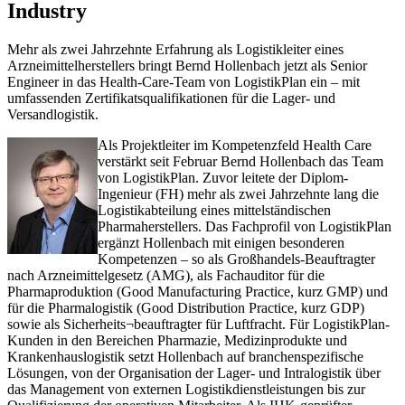
Industry
Mehr als zwei Jahrzehnte Erfahrung als Logistikleiter eines
Arzneimittelherstellers bringt Bernd Hollenbach jetzt als Senior
Engineer in das Health-Care-Team von LogistikPlan ein – mit
umfassenden Zertifikatsqualifikationen für die Lager- und
Versandlogistik.
Als Projektleiter im Kompetenzfeld Health Care
verstärkt seit Februar Bernd Hollenbach das Team
von LogistikPlan. Zuvor leitete der Diplom-
Ingenieur (FH) mehr als zwei Jahrzehnte lang die
Logistikabteilung eines mittelständischen
Pharmaherstellers. Das Fachprofil von LogistikPlan
ergänzt Hollenbach mit einigen besonderen
Kompetenzen – so als Großhandels-Beauftragter
nach Arzneimittelgesetz (AMG), als Fachauditor für die
Pharmaproduktion (Good Manufacturing Practice, kurz GMP) und
für die Pharmalogistik (Good Distribution Practice, kurz GDP)
sowie als Sicherheits¬beauftragter für Luftfracht. Für LogistikPlan-
Kunden in den Bereichen Pharmazie, Medizinprodukte und
Krankenhauslogistik setzt Hollenbach auf branchenspezifische
Lösungen, von der Organisation der Lager- und Intralogistik über
das Management von externen Logistikdienstleistungen bis zur