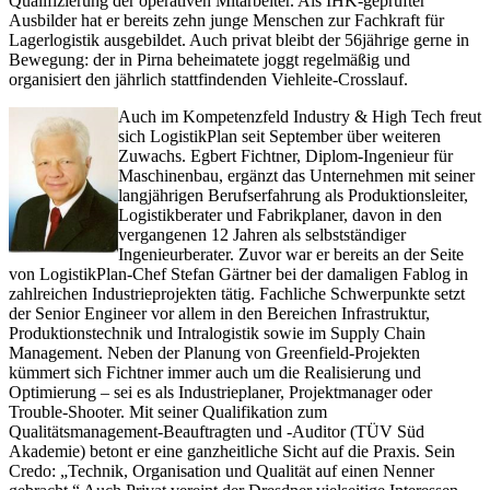
Qualifizierung der operativen Mitarbeiter. Als IHK-geprüfter
Ausbilder hat er bereits zehn junge Menschen zur Fachkraft für
Lagerlogistik ausgebildet. Auch privat bleibt der 56jährige gerne in
Bewegung: der in Pirna beheimatete joggt regelmäßig und
organisiert den jährlich stattfindenden Viehleite-Crosslauf.
Auch im Kompetenzfeld Industry & High Tech freut
sich LogistikPlan seit September über weiteren
Zuwachs. Egbert Fichtner, Diplom-Ingenieur für
Maschinenbau, ergänzt das Unternehmen mit seiner
langjährigen Berufserfahrung als Produktionsleiter,
Logistikberater und Fabrikplaner, davon in den
vergangenen 12 Jahren als selbstständiger
Ingenieurberater. Zuvor war er bereits an der Seite
von LogistikPlan-Chef Stefan Gärtner bei der damaligen Fablog in
zahlreichen Industrieprojekten tätig. Fachliche Schwerpunkte setzt
der Senior Engineer vor allem in den Bereichen Infrastruktur,
Produktionstechnik und Intralogistik sowie im Supply Chain
Management. Neben der Planung von Greenfield-Projekten
kümmert sich Fichtner immer auch um die Realisierung und
Optimierung – sei es als Industrieplaner, Projektmanager oder
Trouble-Shooter. Mit seiner Qualifikation zum
Qualitätsmanagement-Beauftragten und -Auditor (TÜV Süd
Akademie) betont er eine ganzheitliche Sicht auf die Praxis. Sein
Credo: „Technik, Organisation und Qualität auf einen Nenner