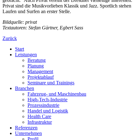
gebracht.“ Auch Privat vereint der Dresdner vielseitige Interessen.
Privat sind die Musikvorlieben Klassik und Jazz. Sportlich stehen
Laufen und Surfen an erster Stelle.
Bildquelle: privat
Textautoren: Stefan Gärtner, Egbert Sass
Zurück
Start
Leistungen
Beratung
Planung
Management
Projektablauf
Seminare und Trainings
Branchen
Fahrzeug- und Maschinenbau
High-Tech-Industrie
Prozessindustrie
Handel und Logistik
Health Care
Infrastruktur
Referenzen
Unternehmen
Profil