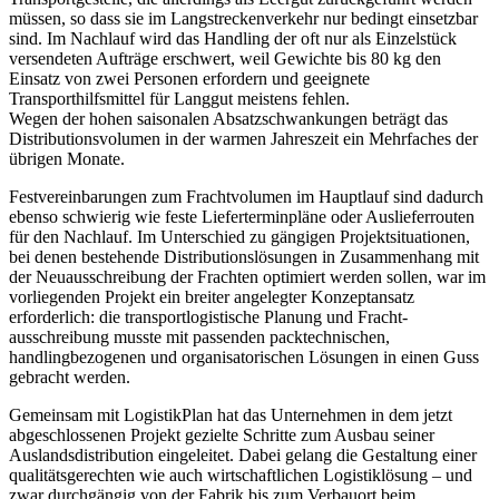
müssen, so dass sie im Langstreckenverkehr nur bedingt einsetzbar
sind. Im Nachlauf wird das Handling der oft nur als Einzelstück
versendeten Aufträge erschwert, weil Gewichte bis 80 kg den
Einsatz von zwei Personen erfordern und geeignete
Transporthilfsmittel für Langgut meistens fehlen.
Wegen der hohen saisonalen Absatzschwankungen beträgt das
Distributionsvolumen in der warmen Jahreszeit ein Mehrfaches der
übrigen Monate.
Festvereinbarungen zum Frachtvolumen im Hauptlauf sind dadurch
ebenso schwierig wie feste Lieferterminpläne oder Auslieferrouten
für den Nachlauf. Im Unterschied zu gängigen Projektsituationen,
bei denen bestehende Distributionslösungen in Zusammenhang mit
der Neuausschreibung der Frachten optimiert werden sollen, war im
vorliegenden Projekt ein breiter angelegter Konzeptansatz
erforderlich: die transportlogistische Planung und Fracht-
ausschreibung musste mit passenden packtechnischen,
handlingbezogenen und organisatorischen Lösungen in einen Guss
gebracht werden.
Gemeinsam mit LogistikPlan hat das Unternehmen in dem jetzt
abgeschlossenen Projekt gezielte Schritte zum Ausbau seiner
Auslandsdistribution eingeleitet. Dabei gelang die Gestaltung einer
qualitätsgerechten wie auch wirtschaftlichen Logistiklösung – und
zwar durchgängig von der Fabrik bis zum Verbauort beim