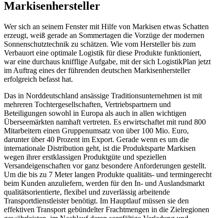
Markisenhersteller
Wer sich an seinem Fenster mit Hilfe von Markisen etwas Schatten
erzeugt, weiß gerade an Sommertagen die Vorzüge der modernen
Sonnenschutztechnik zu schätzen. Wie vom Hersteller bis zum
Verbauort eine optimale Logistik für diese Produkte funktioniert,
war eine durchaus knifflige Aufgabe, mit der sich LogistikPlan jetzt
im Auftrag eines der führenden deutschen Markisenhersteller
erfolgreich befasst hat.
Das in Norddeutschland ansässige Traditionsunternehmen ist mit
mehreren Tochtergesellschaften, Vertriebspartnern und
Beteiligungen sowohl in Europa als auch in allen wichtigen
Überseemärkten namhaft vertreten. Es erwirtschaftet mit rund 800
Mitarbeitern einen Gruppenumsatz von über 100 Mio. Euro,
darunter über 40 Prozent im Export. Gerade wenn es um die
internationale Distribution geht, ist die Produktsparte Markisen
wegen ihrer erstklassigen Produktgüte und speziellen
Versandeigenschaften vor ganz besondere Anforderungen gestellt.
Um die bis zu 7 Meter langen Produkte qualitäts- und termingerecht
beim Kunden anzuliefern, werden für den In- und Auslandsmarkt
qualitätsorientierte, flexibel und zuverlässig arbeitende
Transportdienstleister benötigt. Im Hauptlauf müssen sie den
effektiven Transport gebündelter Frachtmengen in die Zielregionen