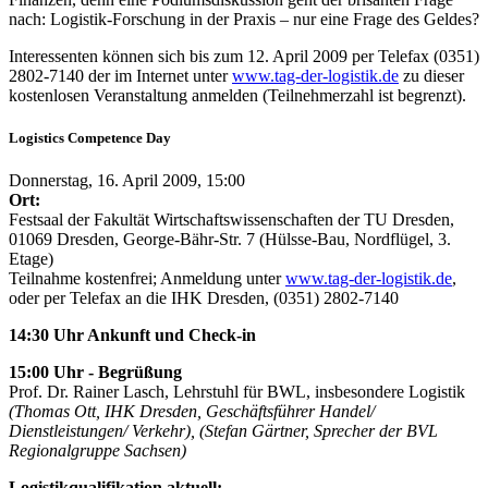
nach: Logistik-Forschung in der Praxis – nur eine Frage des Geldes?
Interessenten können sich bis zum 12. April 2009 per Telefax (0351)
2802-7140 der im Internet unter
www.tag-der-logistik.de
zu dieser
kostenlosen Veranstaltung anmelden (Teilnehmerzahl ist begrenzt).
Logistics Competence Day
Donnerstag, 16. April 2009, 15:00
Ort:
Festsaal der Fakultät Wirtschaftswissenschaften der TU Dresden,
01069 Dresden, George-Bähr-Str. 7 (Hülsse-Bau, Nordflügel, 3.
Etage)
Teilnahme kostenfrei; Anmeldung unter
www.tag-der-logistik.de
,
oder per Telefax an die IHK Dresden, (0351) 2802-7140
14:30 Uhr Ankunft und Check-in
15:00 Uhr - Begrüßung
Prof. Dr. Rainer Lasch, Lehrstuhl für BWL, insbesondere Logistik
(Thomas Ott, IHK Dresden, Geschäftsführer Handel/
Dienstleistungen/ Verkehr), (Stefan Gärtner, Sprecher der BVL
Regionalgruppe Sachsen)
Logistikqualifikation aktuell: