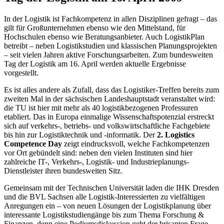
In der Logistik ist Fachkompetenz in allen Disziplinen gefragt – das
gilt für Großunternehmen ebenso wie den Mittelstand, für
Hochschulen ebenso wie Beratungsanbieter. Auch LogistikPlan
betreibt – neben Logistikstudien und klassischen Planungsprojekten
– seit vielen Jahren aktive Forschungsarbeiten. Zum bundesweiten
Tag der Logistik am 16. April werden aktuelle Ergebnisse
vorgestellt.
Es ist alles andere als Zufall, dass das Logistiker-Treffen bereits zum
zweiten Mal in der sächsischen Landeshauptstadt veranstaltet wird:
die TU ist hier mit mehr als 40 logistikbezogenen Professuren
etabliert. Das in Europa einmalige Wissenschaftspotenzial erstreckt
sich auf verkehrs-, betriebs- und volkswirtschaftliche Fachgebiete
bis hin zur Logistiktechnik und -informatik. Der
2. Logistics
Competence Day
zeigt eindrucksvoll, welche Fachkompetenzen
vor Ort gebündelt sind: neben den vielen Instituten sind hier
zahlreiche IT-, Verkehrs-, Logistik- und Industrieplanungs-
Dienstleister ihren bundesweiten Sitz.
Gemeinsam mit der Technischen Universität laden die IHK Dresden
und die BVL Sachsen alle Logistik-Interessierten zu vielfältigen
Anregungen ein – von neuen Lösungen der Logistikplanung über
interessante Logistikstudiengänge bis zum Thema Forschung &
Finanzen, denn eine Podiumsdiskussion geht der brisanten Frage