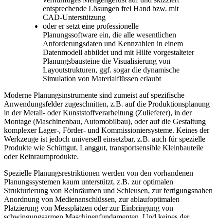
entsprechende Lösungen frei Hand bzw. mit
CAD-Unterstützung
oder er setzt eine professionelle
Planungssoftware ein, die alle wesentlichen
Anforderungsdaten und Kennzahlen in einem
Datenmodell abbildet und mit Hilfe vorgestalteter
Planungsbausteine die Visualisierung von
Layoutstrukturen, ggf. sogar die dynamische
Simulation von Materialflüssen erlaubt
Moderne Planungsinstrumente sind zumeist auf spezifische
Anwendungsfelder zugeschnitten, z.B. auf die Produktionsplanung
in der Metall- oder Kunststoffverarbeitung (Zulieferer), in der
Montage (Maschinenbau, Automobilbau), oder auf die Gestaltung
komplexer Lager-, Förder- und Kommissioniersysteme. Keines der
Werkzeuge ist jedoch universell einsetzbar, z.B. auch für spezielle
Produkte wie Schüttgut, Langgut, transportsensible Kleinbauteile
oder Reinraumprodukte.
Spezielle Planungsrestriktionen werden von den vorhandenen
Planungssystemen kaum unterstützt, z.B. zur optimalen
Strukturierung von Reinräumen und Schleusen, zur fertigungsnahen
Anordnung von Medienanschlüssen, zur ablaufoptimalen
Platzierung von Messplätzen oder zur Einbringung von
schwingungsarmen Maschinenfundamenten. Und keines der