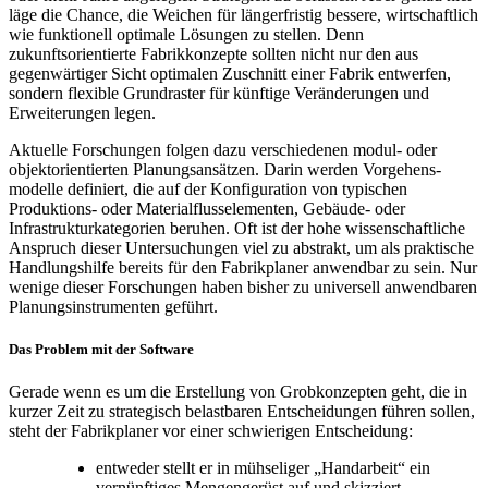
läge die Chance, die Weichen für längerfristig bessere, wirtschaftlich
wie funktionell optimale Lösungen zu stellen. Denn
zukunftsorientierte Fabrikkonzepte sollten nicht nur den aus
gegenwärtiger Sicht optimalen Zuschnitt einer Fabrik entwerfen,
sondern flexible Grundraster für künftige Veränderungen und
Erweiterungen legen.
Aktuelle Forschungen folgen dazu verschiedenen modul- oder
objektorientierten Planungsansätzen. Darin werden Vorgehens-
modelle definiert, die auf der Konfiguration von typischen
Produktions- oder Materialflusselementen, Gebäude- oder
Infrastrukturkategorien beruhen. Oft ist der hohe wissenschaftliche
Anspruch dieser Untersuchungen viel zu abstrakt, um als praktische
Handlungshilfe bereits für den Fabrikplaner anwendbar zu sein. Nur
wenige dieser Forschungen haben bisher zu universell anwendbaren
Planungsinstrumenten geführt.
Das Problem mit der Software
Gerade wenn es um die Erstellung von Grobkonzepten geht, die in
kurzer Zeit zu strategisch belastbaren Entscheidungen führen sollen,
steht der Fabrikplaner vor einer schwierigen Entscheidung:
entweder stellt er in mühseliger „Handarbeit“ ein
vernünftiges Mengengerüst auf und skizziert