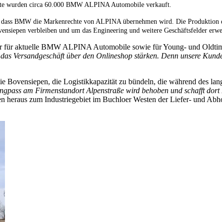
ute wurden circa 60.000 BMW ALPINA Automobile verkauft.
n, dass BMW die Markenrechte von ALPINA übernehmen wird. Die Produktion de
vensiepen verbleiben und um das Engineering und weitere Geschäftsfelder erwe
für aktuelle BMW ALPINA Automobile sowie für Young- und Oldtime
h das Versandgeschäft über den Onlineshop stärken. Denn unsere Kunden
ilie Bovensiepen, die Logistikkapazität zu bündeln, die während des la
gpass am Firmenstandort Alpenstraße wird behoben und schafft dort P
en heraus zum Industriegebiet im Buchloer Westen der Liefer- und Abhol