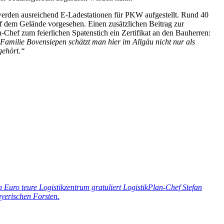
werden ausreichend E-Ladestationen für PKW aufgestellt. Rund 40
f dem Gelände vorgesehen. Einen zusätzlichen Beitrag zur
Chef zum feierlichen Spatenstich ein Zertifikat an den Bauherren:
Familie Bovensiepen schätzt man hier im Allgäu nicht nur als
 gehört.“
n Euro teure Logistikzentrum gratuliert LogistikPlan-Chef Stefan
yerischen Forsten.