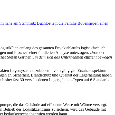
rum nahe am Stammsitz Buchloe legt die Familie Bovensiepen einen
stikPlan entlang des gesamten Projektablaufes logistikfachlich
gen und Prozesse einer fundierten Analyse unterzogen. „Von der
hef Stefan Gärtner,
„in dem sich das Unternehmen effizient bewegen
ompakten Lagersystem abzubilden – vom gängigen Ersatzteilspektrum
gen an Sicherheit, Brandschutz und Qualität der Lagerhaltung haben
n bisher fast 30 verschiedenen Lagergebinde-Typen auf 6 Standard-
pumpe, die das Gebäude auf effiziente Weise mit Wärme versorgt.
n Betrieb des Logistikzentrums zu sichern, wird das Gebäude mit
päter bedarfsgerecht abgerufen werden kann.