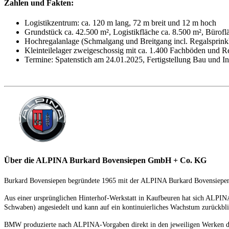
Zahlen und Fakten:
Logistikzentrum: ca. 120 m lang, 72 m breit und 12 m hoch
Grundstück ca. 42.500 m², Logistikfläche ca. 8.500 m², Bürofl
Hochregalanlage (Schmalgang und Breitgang incl. Regalsprinkle
Kleinteilelager zweigeschossig mit ca. 1.400 Fachböden und Re
Termine: Spatenstich am 24.01.2025, Fertigstellung Bau und I
Über die ALPINA Burkard Bovensiepen GmbH + Co. KG
Burkard Bovensiepen begründete 1965 mit der ALPINA Burkard Bovensiepen K
Aus einer ursprünglichen Hinterhof-Werkstatt in Kaufbeuren hat sich ALPIN
Schwaben) angesiedelt und kann auf ein kontinuierliches Wachstum zurückbl
BMW produzierte nach ALPINA-Vorgaben direkt in den jeweiligen Werken die 