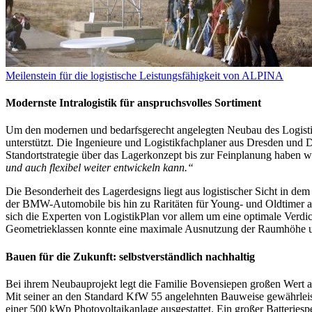
Meilenstein für die logistische Leistungsfähigkeit von ALPINA
Modernste Intralogistik für anspruchsvolles Sortiment
Um den modernen und bedarfsgerecht angelegten Neubau des Logistik
unterstützt. Die Ingenieure und Logistikfachplaner aus Dresden und
Standortstrategie über das Lagerkonzept bis zur Feinplanung haben w
und auch flexibel weiter entwickeln kann.“
Die Besonderheit des Lagerdesigns liegt aus logistischer Sicht in d
der BMW-Automobile bis hin zu Raritäten für Young- und Oldtimer a
sich die Experten von LogistikPlan vor allem um eine optimale Verd
Geometrieklassen konnte eine maximale Ausnutzung der Raumhöhe un
Bauen für die Zukunft: selbstverständlich nachhaltig
Bei ihrem Neubauprojekt legt die Familie Bovensiepen großen Wert a
Mit seiner an den Standard KfW 55 angelehnten Bauweise gewährleiste
einer 500 kWp Photovoltaikanlage ausgestattet. Ein großer Batteriesp