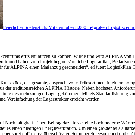
Feierlicher Spatenstich: Mit dem über 8.000 m² großen Logistikzent
zentrums effizient nutzen zu können, wurde und wird ALPINA von Logi
 Dortmund haben zum Projektbeginn sämtliche Lagerartikel, Bedarfsmen
ir für ALPINA einen Maßanzug geschneidert“, erläutert LogistikPlan-C
em Kunststück, das gesamte, anspruchsvolle Teilesortiment in einem k
us der traditionsreichen ALPINA-Historie. Neben höchsten Anforderun
ichtung des mehrzonigen Lager gekümmert. Mittels Standardisierung vo
d Vereinfachung der Lagerstruktur erreicht werden.
uf Nachhaltigkeit. Einen Beitrag dazu leistet eine hochmoderne Wärme
t es einen niedrigen Energieverbrauch. Um einen größtenteils autarke
eicher sorgt dafür, dass überschüssige Solarenergie gespeichert und s