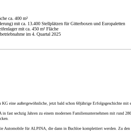
äche ca. 400 m²
rung) mit ca. 13.400 Stellplätzen für Gitterboxen und Europaletten
ifenlager mit ca. 450 m² Fläche
nbetriebnahme im 4. Quartal 2025
G eine außergewöhnliche, jetzt bald schon 60jährige Erfolgsgeschichte mit
A in fast sechzig Jahren zu einem modernen Familienunternehmen mit rund 280 
icken.
Automobile für ALPINA, die dann in Buchloe komplettiert werden. Zu den in 